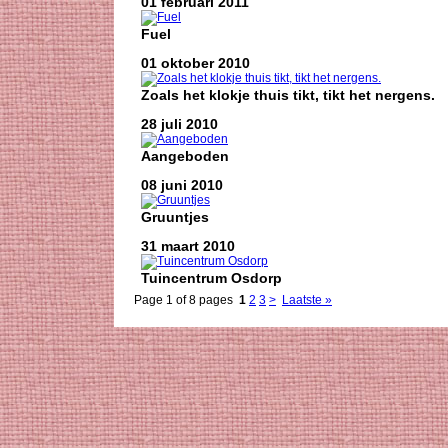
01 februari 2011
Fuel
01 oktober 2010
Zoals het klokje thuis tikt, tikt het nergens.
28 juli 2010
Aangeboden
08 juni 2010
Gruuntjes
31 maart 2010
Tuincentrum Osdorp
Page 1 of 8 pages
1
2
3
>
Laatste »