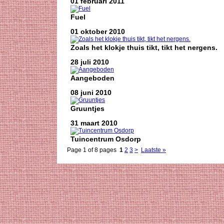
01 februari 2011
Fuel
01 oktober 2010
Zoals het klokje thuis tikt, tikt het nergens.
28 juli 2010
Aangeboden
08 juni 2010
Gruuntjes
31 maart 2010
Tuincentrum Osdorp
Page 1 of 8 pages
1
2
3
>
Laatste »