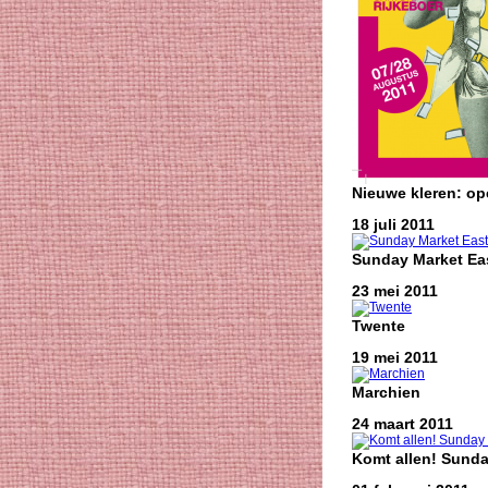
Nieuwe kleren: o
18 juli 2011
Sunday Market Eas
23 mei 2011
Twente
19 mei 2011
Marchien
24 maart 2011
Komt allen! Sunda