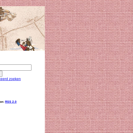
eerd zoeken
ion:
RSS 2.0