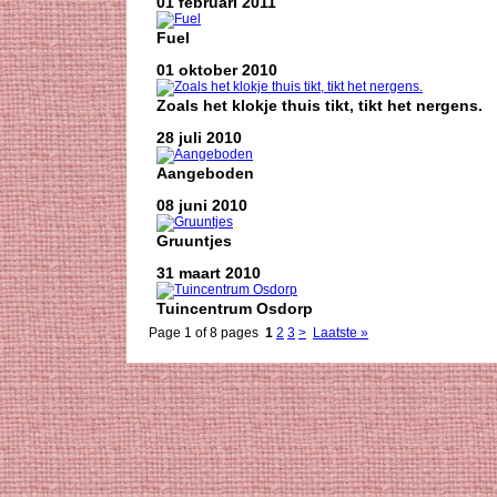
01 februari 2011
Fuel
01 oktober 2010
Zoals het klokje thuis tikt, tikt het nergens.
28 juli 2010
Aangeboden
08 juni 2010
Gruuntjes
31 maart 2010
Tuincentrum Osdorp
Page 1 of 8 pages
1
2
3
>
Laatste »