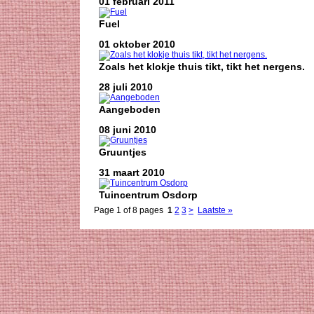
01 februari 2011
Fuel
01 oktober 2010
Zoals het klokje thuis tikt, tikt het nergens.
28 juli 2010
Aangeboden
08 juni 2010
Gruuntjes
31 maart 2010
Tuincentrum Osdorp
Page 1 of 8 pages
1
2
3
>
Laatste »