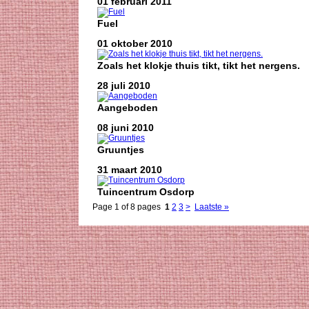
01 februari 2011
Fuel
01 oktober 2010
Zoals het klokje thuis tikt, tikt het nergens.
28 juli 2010
Aangeboden
08 juni 2010
Gruuntjes
31 maart 2010
Tuincentrum Osdorp
Page 1 of 8 pages
1
2
3
>
Laatste »