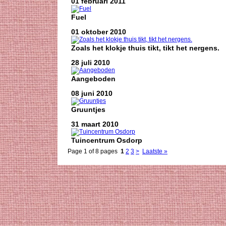
01 februari 2011
Fuel
01 oktober 2010
Zoals het klokje thuis tikt, tikt het nergens.
28 juli 2010
Aangeboden
08 juni 2010
Gruuntjes
31 maart 2010
Tuincentrum Osdorp
Page 1 of 8 pages
1
2
3
>
Laatste »