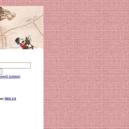
eerd zoeken
ion:
RSS 2.0