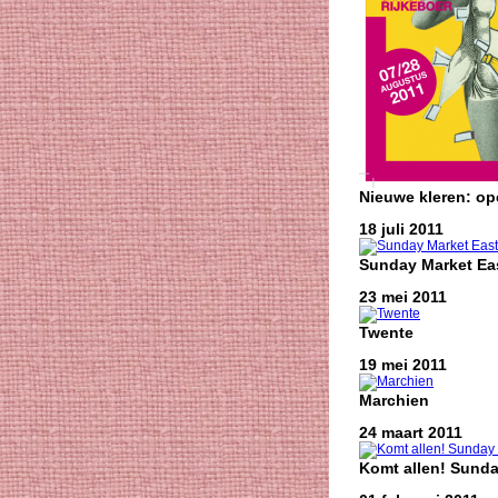
Nieuwe kleren: o
18 juli 2011
Sunday Market Eas
23 mei 2011
Twente
19 mei 2011
Marchien
24 maart 2011
Komt allen! Sunda