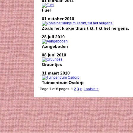
01 februari 2011
Fuel
01 oktober 2010
Zoals het klokje thuis tikt, tikt het nergens.
28 juli 2010
Aangeboden
08 juni 2010
Gruuntjes
31 maart 2010
Tuincentrum Osdorp
Page 1 of 8 pages
1
2
3
>
Laatste »