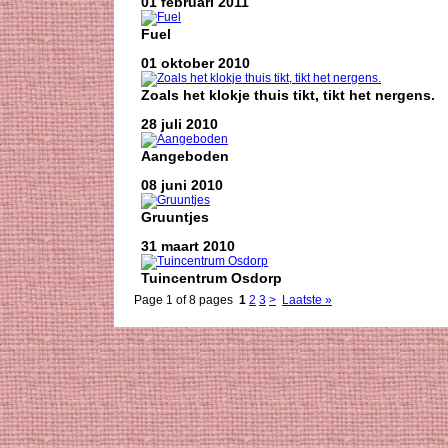
01 februari 2011
Fuel
01 oktober 2010
Zoals het klokje thuis tikt, tikt het nergens.
28 juli 2010
Aangeboden
08 juni 2010
Gruuntjes
31 maart 2010
Tuincentrum Osdorp
Page 1 of 8 pages
1
2
3
>
Laatste »