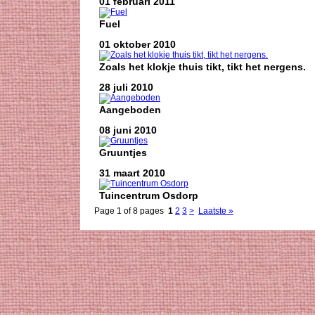
01 februari 2011
Fuel
01 oktober 2010
Zoals het klokje thuis tikt, tikt het nergens.
28 juli 2010
Aangeboden
08 juni 2010
Gruuntjes
31 maart 2010
Tuincentrum Osdorp
Page 1 of 8 pages
1
2
3
>
Laatste »