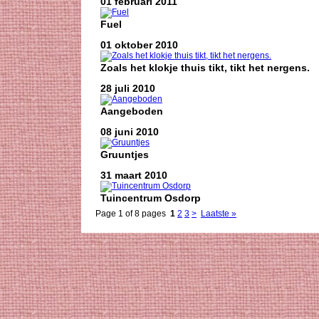
01 februari 2011
Fuel
01 oktober 2010
Zoals het klokje thuis tikt, tikt het nergens.
28 juli 2010
Aangeboden
08 juni 2010
Gruuntjes
31 maart 2010
Tuincentrum Osdorp
Page 1 of 8 pages
1
2
3
>
Laatste »