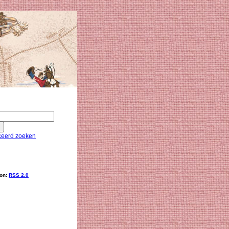
eerd zoeken
ion:
RSS 2.0