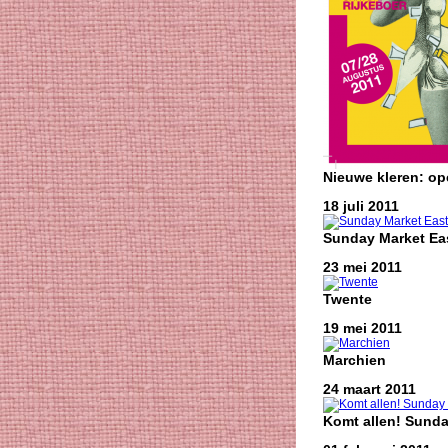
Nieuwe kleren: o
18 juli 2011
Sunday Market Eas
23 mei 2011
Twente
19 mei 2011
Marchien
24 maart 2011
Komt allen! Sunda