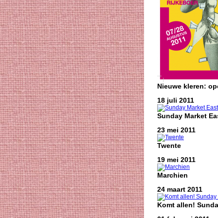
Nieuwe kleren: o
18 juli 2011
Sunday Market Eas
23 mei 2011
Twente
19 mei 2011
Marchien
24 maart 2011
Komt allen! Sunda