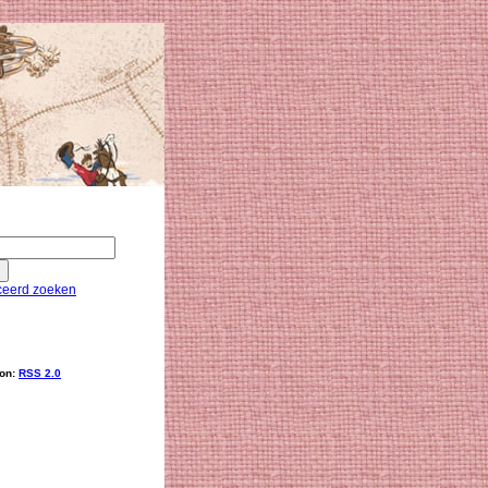
eerd zoeken
ion:
RSS 2.0