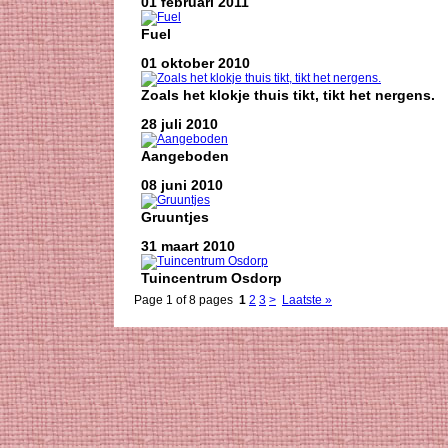
01 februari 2011
Fuel
01 oktober 2010
Zoals het klokje thuis tikt, tikt het nergens.
28 juli 2010
Aangeboden
08 juni 2010
Gruuntjes
31 maart 2010
Tuincentrum Osdorp
Page 1 of 8 pages
1
2
3
>
Laatste »