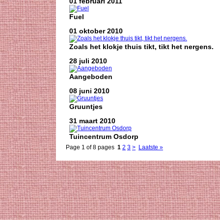
01 februari 2011
Fuel
01 oktober 2010
Zoals het klokje thuis tikt, tikt het nergens.
28 juli 2010
Aangeboden
08 juni 2010
Gruuntjes
31 maart 2010
Tuincentrum Osdorp
Page 1 of 8 pages
1
2
3
>
Laatste »