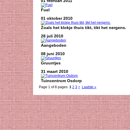
01 februari 2011
Fuel
01 oktober 2010
Zoals het klokje thuis tikt, tikt het nergens.
28 juli 2010
Aangeboden
08 juni 2010
Gruuntjes
31 maart 2010
Tuincentrum Osdorp
Page 1 of 8 pages
1
2
3
>
Laatste »