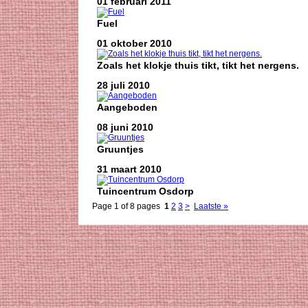
01 februari 2011
Fuel
01 oktober 2010
Zoals het klokje thuis tikt, tikt het nergens.
28 juli 2010
Aangeboden
08 juni 2010
Gruuntjes
31 maart 2010
Tuincentrum Osdorp
Page 1 of 8 pages
1
2
3
>
Laatste »