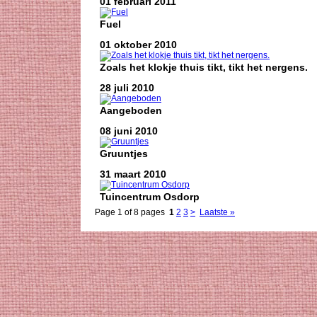
01 februari 2011
Fuel
01 oktober 2010
Zoals het klokje thuis tikt, tikt het nergens.
28 juli 2010
Aangeboden
08 juni 2010
Gruuntjes
31 maart 2010
Tuincentrum Osdorp
Page 1 of 8 pages
1
2
3
>
Laatste »