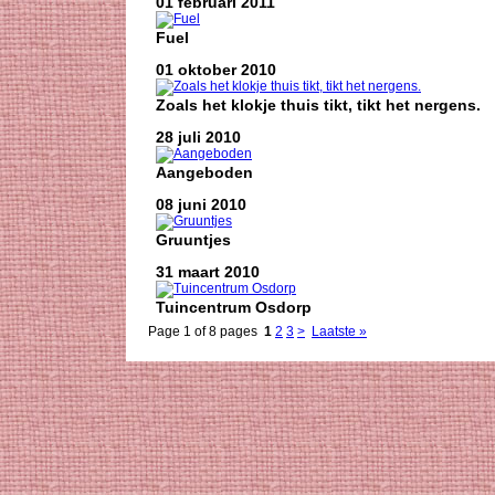
01 februari 2011
Fuel
01 oktober 2010
Zoals het klokje thuis tikt, tikt het nergens.
28 juli 2010
Aangeboden
08 juni 2010
Gruuntjes
31 maart 2010
Tuincentrum Osdorp
Page 1 of 8 pages
1
2
3
>
Laatste »