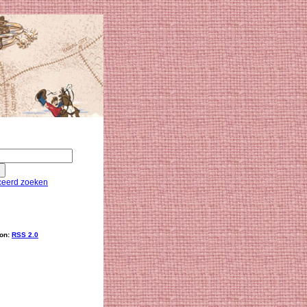
eerd zoeken
ion:
RSS 2.0