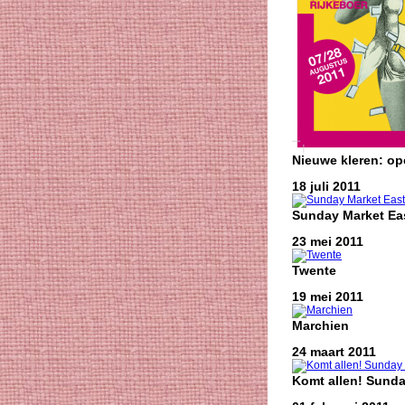
Nieuwe kleren: o
18 juli 2011
Sunday Market Eas
23 mei 2011
Twente
19 mei 2011
Marchien
24 maart 2011
Komt allen! Sunda