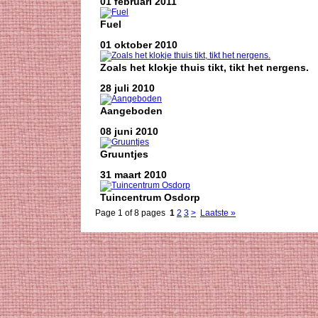
01 februari 2011
Fuel
01 oktober 2010
Zoals het klokje thuis tikt, tikt het nergens.
28 juli 2010
Aangeboden
08 juni 2010
Gruuntjes
31 maart 2010
Tuincentrum Osdorp
Page 1 of 8 pages
1
2
3
>
Laatste »