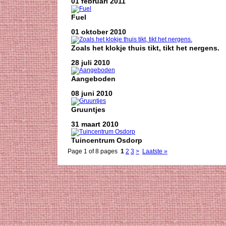
01 februari 2011
Fuel
01 oktober 2010
Zoals het klokje thuis tikt, tikt het nergens.
28 juli 2010
Aangeboden
08 juni 2010
Gruuntjes
31 maart 2010
Tuincentrum Osdorp
Page 1 of 8 pages
1
2
3
>
Laatste »