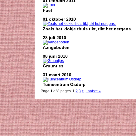
01 februari 2011
Fuel
01 oktober 2010
Zoals het klokje thuis tikt, tikt het nergens.
28 juli 2010
Aangeboden
08 juni 2010
Gruuntjes
31 maart 2010
Tuincentrum Osdorp
Page 1 of 8 pages
1
2
3
>
Laatste »