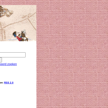
eerd zoeken
ion:
RSS 2.0