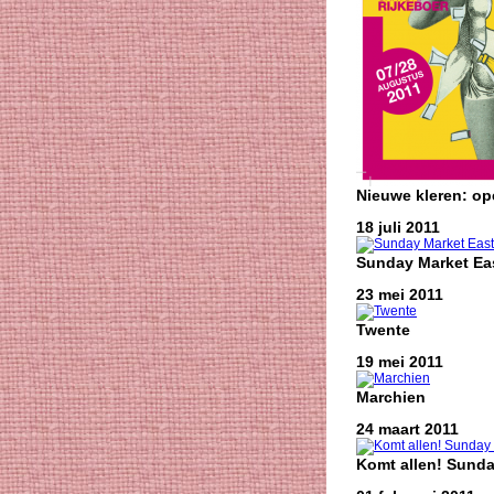
Nieuwe kleren: o
18 juli 2011
Sunday Market Eas
23 mei 2011
Twente
19 mei 2011
Marchien
24 maart 2011
Komt allen! Sunda