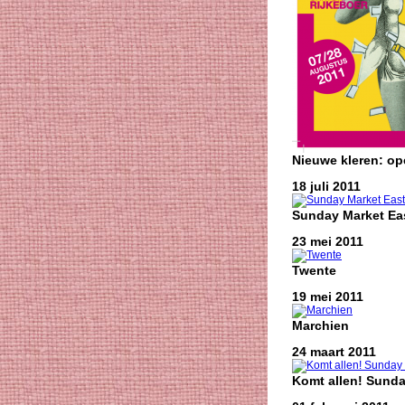
Nieuwe kleren: o
18 juli 2011
Sunday Market Eas
23 mei 2011
Twente
19 mei 2011
Marchien
24 maart 2011
Komt allen! Sunda