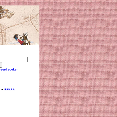
eerd zoeken
ion:
RSS 2.0