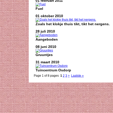
01 februari 2011
Fuel
01 oktober 2010
Zoals het klokje thuis tikt, tikt het nergens.
28 juli 2010
Aangeboden
08 juni 2010
Gruuntjes
31 maart 2010
Tuincentrum Osdorp
Page 1 of 8 pages
1
2
3
>
Laatste »