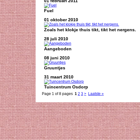
01 februari 2011
Fuel
01 oktober 2010
Zoals het klokje thuis tikt, tikt het nergens.
28 juli 2010
Aangeboden
08 juni 2010
Gruuntjes
31 maart 2010
Tuincentrum Osdorp
Page 1 of 8 pages
1
2
3
>
Laatste »