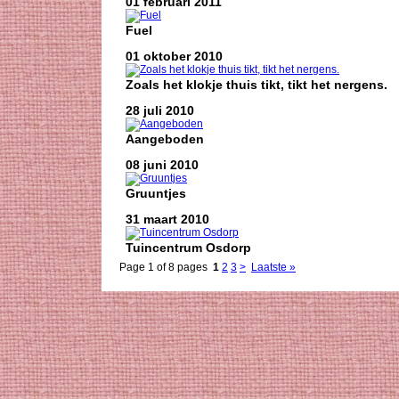
01 februari 2011
Fuel
01 oktober 2010
Zoals het klokje thuis tikt, tikt het nergens.
28 juli 2010
Aangeboden
08 juni 2010
Gruuntjes
31 maart 2010
Tuincentrum Osdorp
Page 1 of 8 pages
1
2
3
>
Laatste »