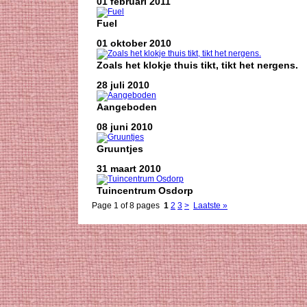
01 februari 2011
Fuel
01 oktober 2010
Zoals het klokje thuis tikt, tikt het nergens.
28 juli 2010
Aangeboden
08 juni 2010
Gruuntjes
31 maart 2010
Tuincentrum Osdorp
Page 1 of 8 pages
1
2
3
>
Laatste »