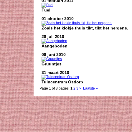
01 februari 2011
Fuel
01 oktober 2010
Zoals het klokje thuis tikt, tikt het nergens.
28 juli 2010
Aangeboden
08 juni 2010
Gruuntjes
31 maart 2010
Tuincentrum Osdorp
Page 1 of 8 pages
1
2
3
>
Laatste »