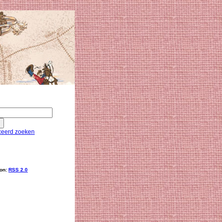
eerd zoeken
ion:
RSS 2.0