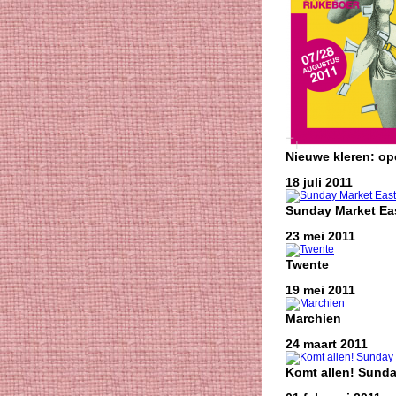
Nieuwe kleren: o
18 juli 2011
Sunday Market Eas
23 mei 2011
Twente
19 mei 2011
Marchien
24 maart 2011
Komt allen! Sunda