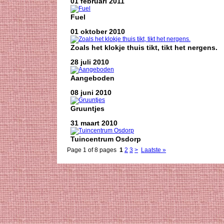
01 februari 2011
Fuel
01 oktober 2010
Zoals het klokje thuis tikt, tikt het nergens.
28 juli 2010
Aangeboden
08 juni 2010
Gruuntjes
31 maart 2010
Tuincentrum Osdorp
Page 1 of 8 pages
1
2
3
>
Laatste »