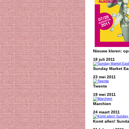
Nieuwe kleren: o
18 juli 2011
Sunday Market Eas
23 mei 2011
Twente
19 mei 2011
Marchien
24 maart 2011
Komt allen! Sunda