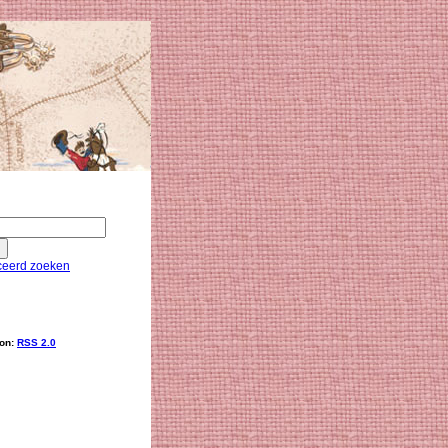
eerd zoeken
ion:
RSS 2.0