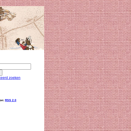
eerd zoeken
ion:
RSS 2.0