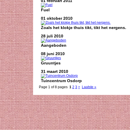
01 februari 2011
Fuel
01 oktober 2010
Zoals het klokje thuis tikt, tikt het nergens.
28 juli 2010
Aangeboden
08 juni 2010
Gruuntjes
31 maart 2010
Tuincentrum Osdorp
Page 1 of 8 pages
1
2
3
>
Laatste »