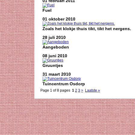
01 februari 2011
Fuel
01 oktober 2010
Zoals het klokje thuis tikt, tikt het nergens.
28 juli 2010
Aangeboden
08 juni 2010
Gruuntjes
31 maart 2010
Tuincentrum Osdorp
Page 1 of 8 pages
1
2
3
>
Laatste »