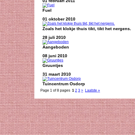
01 februari 2011
Fuel
01 oktober 2010
Zoals het klokje thuis tikt, tikt het nergens.
28 juli 2010
Aangeboden
08 juni 2010
Gruuntjes
31 maart 2010
Tuincentrum Osdorp
Page 1 of 8 pages
1
2
3
>
Laatste »