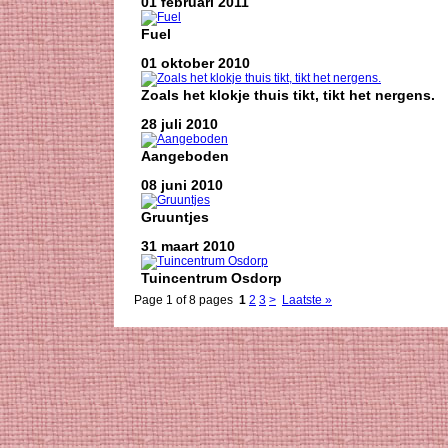
01 februari 2011
Fuel
01 oktober 2010
Zoals het klokje thuis tikt, tikt het nergens.
28 juli 2010
Aangeboden
08 juni 2010
Gruuntjes
31 maart 2010
Tuincentrum Osdorp
Page 1 of 8 pages
1
2
3
>
Laatste »