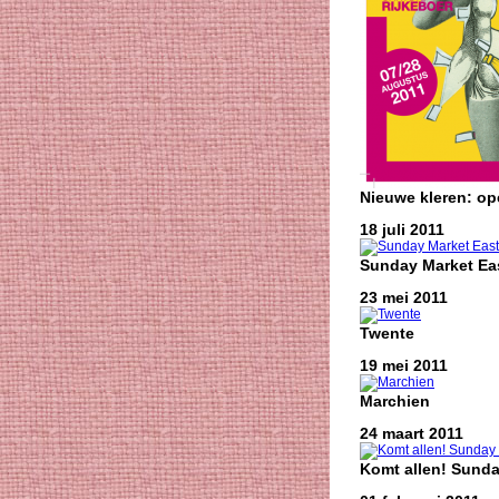
Nieuwe kleren: o
18 juli 2011
Sunday Market Eas
23 mei 2011
Twente
19 mei 2011
Marchien
24 maart 2011
Komt allen! Sunda