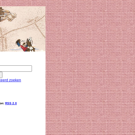
eerd zoeken
ion:
RSS 2.0