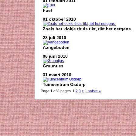
01 februari 2011
Fuel
01 oktober 2010
Zoals het klokje thuis tikt, tikt het nergens.
28 juli 2010
Aangeboden
08 juni 2010
Gruuntjes
31 maart 2010
Tuincentrum Osdorp
Page 1 of 8 pages
1
2
3
>
Laatste »