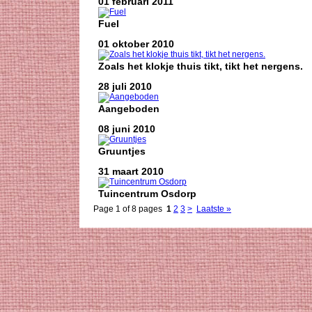
01 februari 2011
Fuel
01 oktober 2010
Zoals het klokje thuis tikt, tikt het nergens.
28 juli 2010
Aangeboden
08 juni 2010
Gruuntjes
31 maart 2010
Tuincentrum Osdorp
Page 1 of 8 pages
1
2
3
>
Laatste »