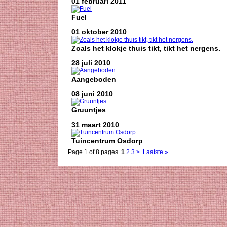
01 februari 2011
Fuel
01 oktober 2010
Zoals het klokje thuis tikt, tikt het nergens.
28 juli 2010
Aangeboden
08 juni 2010
Gruuntjes
31 maart 2010
Tuincentrum Osdorp
Page 1 of 8 pages
1
2
3
>
Laatste »