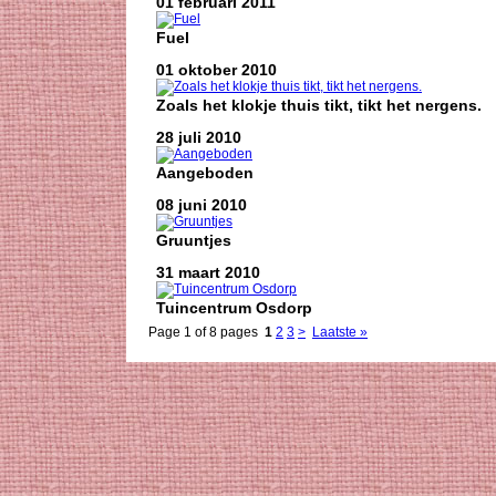
01 februari 2011
Fuel
01 oktober 2010
Zoals het klokje thuis tikt, tikt het nergens.
28 juli 2010
Aangeboden
08 juni 2010
Gruuntjes
31 maart 2010
Tuincentrum Osdorp
Page 1 of 8 pages
1
2
3
>
Laatste »