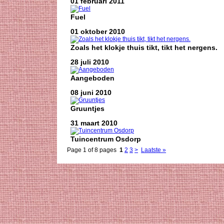
01 februari 2011
Fuel
01 oktober 2010
Zoals het klokje thuis tikt, tikt het nergens.
28 juli 2010
Aangeboden
08 juni 2010
Gruuntjes
31 maart 2010
Tuincentrum Osdorp
Page 1 of 8 pages
1
2
3
>
Laatste »