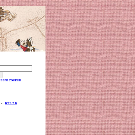
eerd zoeken
ion:
RSS 2.0