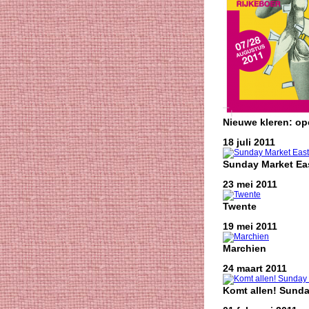
Nieuwe kleren: o
18 juli 2011
Sunday Market Eas
23 mei 2011
Twente
19 mei 2011
Marchien
24 maart 2011
Komt allen! Sunda