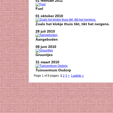
01 februari 2011
Fuel
01 oktober 2010
Zoals het klokje thuis tikt, tikt het nergens.
28 juli 2010
Aangeboden
08 juni 2010
Gruuntjes
31 maart 2010
Tuincentrum Osdorp
Page 1 of 8 pages
1
2
3
>
Laatste »