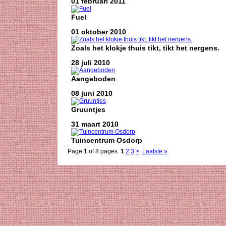
01 februari 2011
Fuel
01 oktober 2010
Zoals het klokje thuis tikt, tikt het nergens.
28 juli 2010
Aangeboden
08 juni 2010
Gruuntjes
31 maart 2010
Tuincentrum Osdorp
Page 1 of 8 pages
1
2
3
>
Laatste »