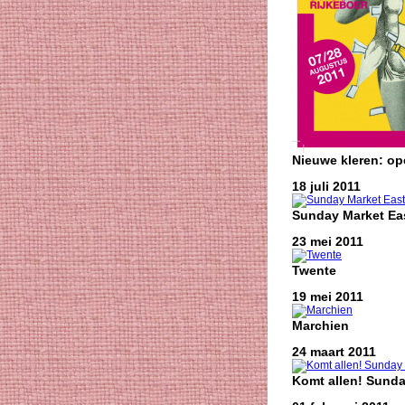
Nieuwe kleren: o
18 juli 2011
Sunday Market Eas
23 mei 2011
Twente
19 mei 2011
Marchien
24 maart 2011
Komt allen! Sunda