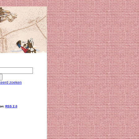
eerd zoeken
ion:
RSS 2.0