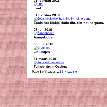
01 februari 2011
Fuel
01 oktober 2010
Zoals het klokje thuis tikt, tikt het nergens.
28 juli 2010
Aangeboden
08 juni 2010
Gruuntjes
31 maart 2010
Tuincentrum Osdorp
Page 1 of 8 pages
1
2
3
>
Laatste »